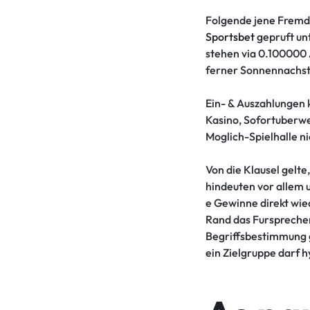
Folgende jene Fremds
Sportsbet
gepruft unt
stehen via 0.100000 
ferner Sonnennachst
Ein- & Auszahlungen k
Kasino, Sofortuberwei
Moglich-Spielhalle nic
Von die Klausel gelte
hindeuten vor allem u
e Gewinne direkt wie
Rand das Fursprecher
Begriffsbestimmung g
ein Zielgruppe darf 