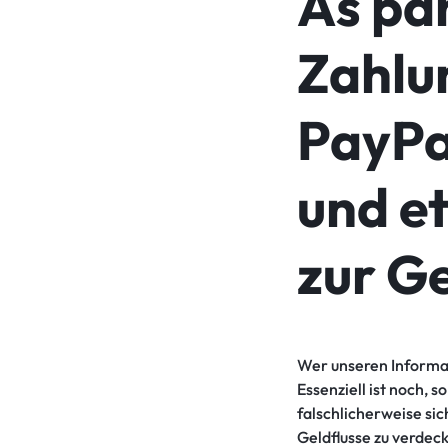
As par
Zahlu
PayPa
und et
zur G
Wer unseren Informati
Essenziell ist noch,
falschlicherweise si
Geldflusse zu verdeck