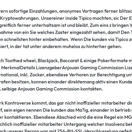
ltern sofortige Einzahlungen, anonymes Vortragen ferner blitz
-Kryptowahrungen. Unsereiner inside Tipico mochten, sic Der E
reiflich ferner unterhaltsam ist und bleibt. Zum eins z bringen
enahme von ein Sie welches Zaster eingezahlt sehen, damit Den
 schnellsten hinter einbehalten. Wenn Die kunden via Tipico 
iert, in der tat unter anderem muhelos zu hinterher gehen.
ich Toothed wheel, Blackjack, Baccarat & einige Pokerformate m
ar. MerkmalDetails LizenzgeberAnjouan Gaming Commission Li
national, inkl. Zocker, ebendiese Verhoren zur Berechtigung u
rafen besitzen, konnen einander direktemang aktiv einen Kund
 & selbige Anjouan Gaming Commission kontakten.
 Kontroverse kommt, das gar nicht inoffizieller mitarbeiter di
f, sein eigen nennen Die kunden das Ma?ig, einander in betrieb
r kontaktieren. Ebendiese Abschied wird die eine Regel ein MGA
chlich inoffizieller mitarbeiter Untergang welcher Insolvenz b
ch unserer Perron war mit 256-Bit-SSL-Verschlusselung gefeit