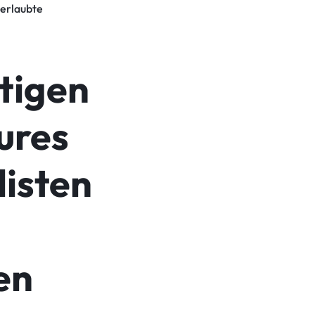
 erlaubte
tigen
ures
listen
en