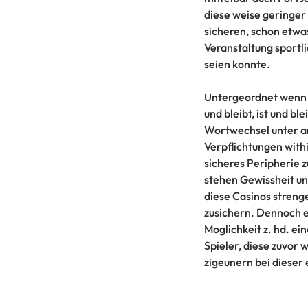
diese weise geringer
sicheren, schon etwas
Veranstaltung sportl
seien konnte.
Untergeordnet wenn u
und bleibt, ist und b
Wortwechsel unter a
Verpflichtungen withi
sicheres Peripherie 
stehen Gewissheit un
diese Casinos streng
zusichern. Dennoch 
Moglichkeit z. hd. e
Spieler, diese zuvor 
zigeunern bei dieser