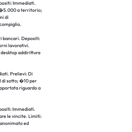
positi: Immediati.
 �5.000 a territorio;
i di
scompiglio.
i bancari. Depositi:
rni lavorativi.
 desktop addirittura
ati. Prelievi: Di
 di sotto; �10 per
upportata riguardo a
positi: Immediati.
e le vincite. Limiti:
ll’anonimato ed