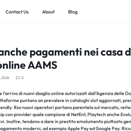
Contact Us
About
Blog
 anche pagamenti nei casa 
 online AAMS
8, 2026
0
 l’arrivo di nuovi sbaglio online autorizzati dall’Agenzia delle 
taforme puntano an prevalere in cataloghi slot aggiornati, pre
iendly. Rso nuovi operatori portano parentela sul mercato, rei
ip con provider quale campione di NetEnt, Playtech anche Evol
ivi. Inoltre, tendono a dare in prestito emolumento piuttosto gen
pagamento moderni, ad esempio Apple Pay ed Google Pay. Ricon