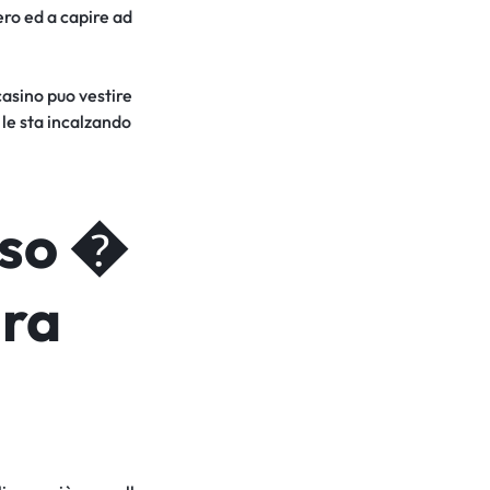
ero ed a capire ad
casino puo vestire
 le sta incalzando
rso �
ura