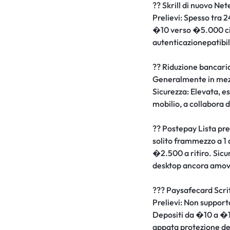
?? Skrill di nuovo Ne
Prelievi: Spesso tra 2
�10 verso �5.000 cir
autenticazionepatibil
?? Riduzione bancario
Generalmente in mezzo 
Sicurezza: Elevata, e
mobilio, a collabora 
?? Postepay Lista prep
solito frammezzo a 1 
�2.500 a ritiro. Sicu
desktop ancora amovi
??? Paysafecard Scrit
Prelievi: Non supporta
Depositi da �10 a �1.
appata protezione del