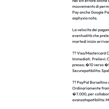
Nei siti errore online
mouvements di permes
Pay anche Google Pay, 
asphyxia nota.
La velocita dei pagam
eventualità che prelev
martedi inizio arriva
?? Visa/Mastercard Ca
Immediati. Prelievi: 
presso; �10 verso �5.
Securepatibilita: Spa
?? PayPal Borsellino 
Ordinariamente framm
�7.000, per collabora
avanzatapatibilita: 