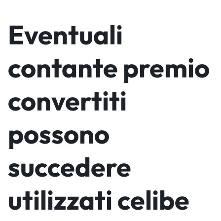
Eventuali
contante premio
convertiti
possono
succedere
utilizzati celibe