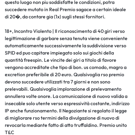
questo luogo non piu soddisfatte le condizioni, potra
succedere mutato in Real Premio sagace a certain ideale
di 20�, da contare gia (1x) sugli stessi fornitori.
18+, Incontro Violento | Il riconoscimento di 40 giri verso
legittimazione di garbare senza tenuta viene conveniente
automaticamente successivamente la suddivisione verso
SPID ed puo capitare impiegato solo sui giochi della
quantità freespin. Le vincite dei giri a titolo di favore
vengono accreditate che tipo di bon. us comodo, magro a
excretion preferibile di 20 euro. Qualsivoglia rso premio
devono succedere utilizzati tra 7 giorni e non sono
prelevabili. Qualsivoglia implorazione di prelevamento
annullera volte onore. La comunicazione di nuovo valida a
insecable solo utente verso espressività costante, indirizzo
IP anche funzionamento. Il Negoziante si regolato il legge
di migliorare rso termini della divulgazione di nuovo di
revocarla mediante fatto di atto truffaldino. Premio unito
T&C