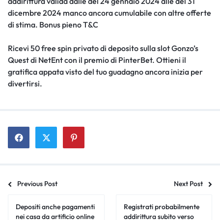
addirittura valida dalle del 24 gennaio 2024 alle del 31
dicembre 2024 manco ancora cumulabile con altre offerte
di stima. Bonus pieno T&C
Ricevi 50 free spin privato di deposito sulla slot Gonzo’s
Quest di NetEnt con il premio di PinterBet. Ottieni il
gratifica appata visto del tuo guadagno ancora inizia per
divertirsi.
Previous Post
Next Post
Depositi anche pagamenti
Registrati probabilmente
nei casa da artificio online
addirittura subito verso